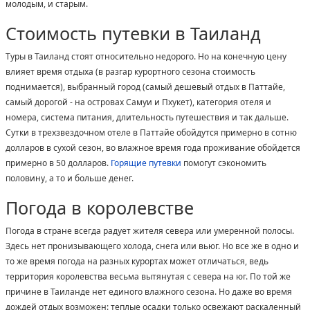
молодым, и старым.
Стоимость путевки в Таиланд
Туры в Таиланд стоят относительно недорого. Но на конечную цену
влияет время отдыха (в разгар курортного сезона стоимость
поднимается), выбранный город (самый дешевый отдых в Паттайе,
самый дорогой - на островах Самуи и Пхукет), категория отеля и
номера, система питания, длительность путешествия и так дальше.
Сутки в трехзвездочном отеле в Паттайе обойдутся примерно в сотню
долларов в сухой сезон, во влажное время года проживание обойдется
примерно в 50 долларов.
Горящие путевки
помогут сэкономить
половину, а то и больше денег.
Погода в королевстве
Погода в стране всегда радует жителя севера или умеренной полосы.
Здесь нет пронизывающего холода, снега или вьюг. Но все же в одно и
то же время погода на разных курортах может отличаться, ведь
территория королевства весьма вытянутая с севера на юг. По той же
причине в Таиланде нет единого влажного сезона. Но даже во время
дождей отдых возможен: теплые осадки только освежают раскаленный