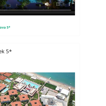
rova 5*
ek 5*