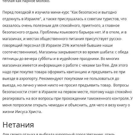
теплая как парное молоко.
Перед поездкой я изучила мини-курс "Как безопасно и выгодно
отдохнуть в Израиле", а также прислушалась к советам туристов, что
оказалось очень полезным для спокойного, приятного, а главное
безопасного отдыха. Проблемы языкового барьера нет. И в отеле, и в
магазинах, и местах общественного питания присутствует русско-
говорящий персонал (В Израиле 25% жителей бывшие наши
соотечественники). Магазины закрываются во время шабата: с обеда
пятницы до вечера субботы и в иудейские праздники. Во многих
магазинах имеется информация о работе с чеками tax-free. Для этого
надо при покупке товара оформить квитанцию и предъявить ее при
выезде в аэропорту. Рекомендуют покупками не пользоваться до
выезда, но лично у меня никто не просил предъявить товар. Вопросы
безопасности стоят в Израиле на первом месте, поэтому надо спокойно
реагировать на все вопросы при прохождении таможенного контроля. У
меня попросили открыть чемодан и объяснить, для чего я везу книгу о
жизни Иисуса Христа.
Нетания
Для своего отдыха я выбрала курортный город Нетанию, отель