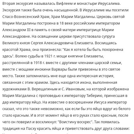
Вторая экскурсия называлась Вифлеем и монастыри Иерусалима.
Экскурсия также была очень насыщенной. В Иерусалиме мы посетили
Спасо-Вознесенский Храм, Храм Марии Магдалины. Церковь святой
Марии Магдалины построена в 18 веке российским императором
Александром III в память о своей матери императрице Марии
Александровне. На освящении церкви присутствовала супруга
Великого князя Сергея Александровича Елизавета. Восхищаясь
красотой Храма, она произнесла: "Как я хотела бы быть похоронена
здесь". Волею судьбы в 1921 г. мощи княгини Елизаветы,
расстрелянной в 1918 г. вместе с другими членами царской семьи,
вместе с мощами инокини Варвары были привезены в это святое
место. Также запомнилась мне еще одна интересная история,
связанная с этим храмом. Здесь находится икона, выполненная
художниками В. Верещагиным и С. Ивановым, на которой изображена
Мария Магдалина с проповедью к императору Тиберию, принесшая в
дар императору яйцо. На известие о воскрешении Иисуса император
сказал, что это также невозможно, как если бы это яйцо вдруг из белого
стало красным. И в этот момент яйцо в его руках стало красным, после
чего он поверил и воскликнул: "Воистину воскрес". Так появилась
традиция на Пасху красить яйца и приветствовать друг друга словами: