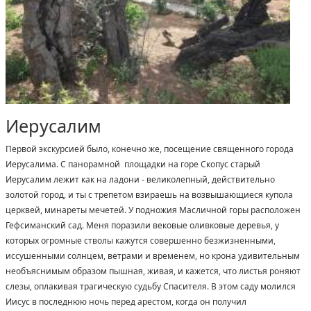
Иерусалим
Первой экскурсией было, конечно же, посещение священного города
Иерусалима. С панорамной площадки на горе Скопус старый
Иерусалим лежит как на ладони - великолепный, действительно
золотой город, и ты с трепетом взираешь на возвышающиеся купола
церквей, минареты мечетей. У подножия Масличной горы расположен
Гефсиманский сад. Меня поразили вековые оливковые деревья, у
которых огромные стволы кажутся совершенно безжизненными,
иссушенными солнцем, ветрами и временем, но крона удивительным
необъяснимым образом пышная, живая, и кажется, что листья роняют
слезы, оплакивая трагическую судьбу Спасителя. В этом саду молился
Иисус в последнюю ночь перед арестом, когда он получил