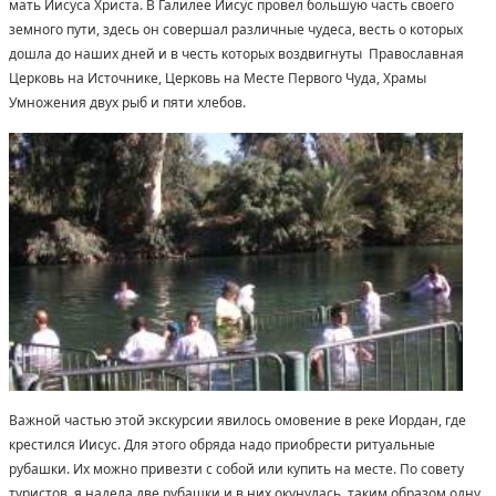
мать Иисуса Христа. В Галилее Иисус провел большую часть своего
земного пути, здесь он совершал различные чудеса, весть о которых
дошла до наших дней и в честь которых воздвигнуты Православная
Церковь на Источнике, Церковь на Месте Первого Чуда, Храмы
Умножения двух рыб и пяти хлебов.
Важной частью этой экскурсии явилось омовение в реке Иордан, где
крестился Иисус. Для этого обряда надо приобрести ритуальные
рубашки. Их можно привезти с собой или купить на месте. По совету
туристов, я надела две рубашки и в них окунулась, таким образом одну