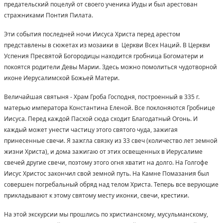
предательский поцелуй от своего ученика Иуды и был арестован
стражниками Понтия Пилата.
Эти события последней ночи Иисуса Христа перед арестом
представлены в сюжетах из мозаики в Церкви Всех Наций. В Церкви
Успения Пресвятой Богородицы находится гробница Богоматери и
покоятся родители Девы Марии. Здесь можно помолиться чудотворной
иконе Иерусалимской Божьей Матери.
Величайшая святыня - Храм Гроба Господня, построенный в 335 г.
матерью императора Константина Еленой. Все поклоняются Гробнице
Иисуса. Перед каждой Пасхой сюда сходит Благодатный Огонь. И
каждый может унести частицу этого святого чуда, зажигая
принесенные свечи. Я зажгла связку из 33 свеч (количество лет земной
жизни Христа), и дома зажигаю от этих освещенных в Иерусалиме
свечей другие свечи, поэтому этого огня хватит на долго. На Голгофе
Иисус Христос закончил свой земной путь. На Камне Помазания был
совершен погребальный обряд над телом Христа. Теперь все верующие
прикладывают к этому святому месту иконки, свечи, крестики.
На этой экскурсии мы прошлись по христианскому, мусульманскому,