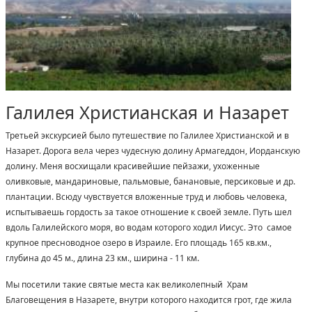
Галилея Христианская и Назарет
Третьей экскурсией было путешествие по Галилее Христианской и в
Назарет. Дорога вела через чудесную долину Армагеддон, Иорданскую
долину. Меня восхищали красивейшие пейзажи, ухоженные
оливковые, мандариновые, пальмовые, банановые, персиковые и др.
плантации. Всюду чувствуется вложенные труд и любовь человека,
испытываешь гордость за такое отношение к своей земле. Путь шел
вдоль Галилейского моря, во водам которого ходил Иисус. Это самое
крупное пресноводное озеро в Израиле. Его площадь 165 кв.км.,
глубина до 45 м., длина 23 км., ширина - 11 км.
Мы посетили такие святые места как великолепный Храм
Благовещения в Назарете, внутри которого находится грот, где жила